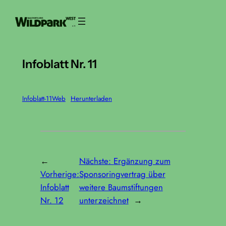
Zum
Inhalt
springen
Infoblatt Nr. 11
Infoblatt-11Web
Herunterladen
←
Nächste:
Ergänzung zum
Vorherige:
Sponsoringvertrag über
Infoblatt
weitere Baumstiftungen
Nr. 12
unterzeichnet
→