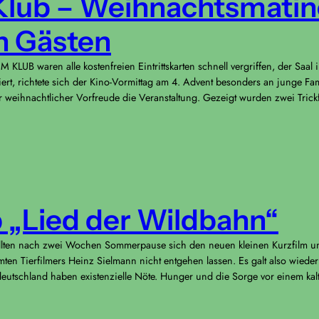
 Klub – Weihnachtsmatin
n Gästen
 KLUB waren alle kostenfreien Eintrittskarten schnell vergriffen, der Saal i
iert, richtete sich der Kino-Vormittag am 4. Advent besonders an junge Fa
 weihnachtlicher Vorfreude die Veranstaltung. Gezeigt wurden zwei Trick
b „Lied der Wildbahn“
lten nach zwei Wochen Sommerpause sich den neuen kleinen Kurzfilm un
ten Tierfilmers Heinz Sielmann nicht entgehen lassen. Es galt also wieder
utschland haben existenzielle Nöte. Hunger und die Sorge vor einem ka