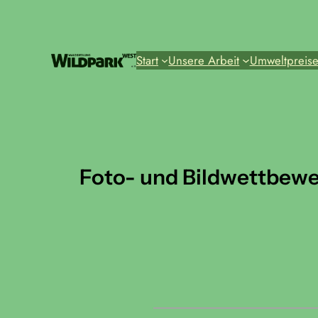
Zum
Inhalt
springen
Start
Unsere Arbeit
Umweltpreis
Foto- und Bildwettbewer