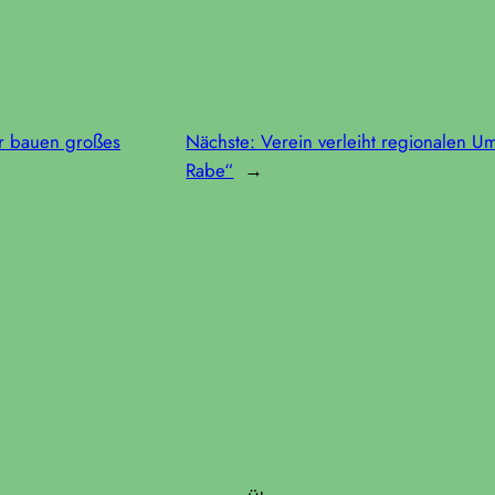
er bauen großes
Nächste:
Verein verleiht regionalen U
Rabe“
→