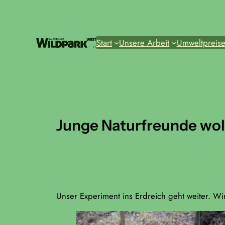
Zum
Inhalt
springen
Start
Unsere Arbeit
Umweltpreis
Junge Naturfreunde wol
Unser Experiment ins Erdreich geht weiter. Wi