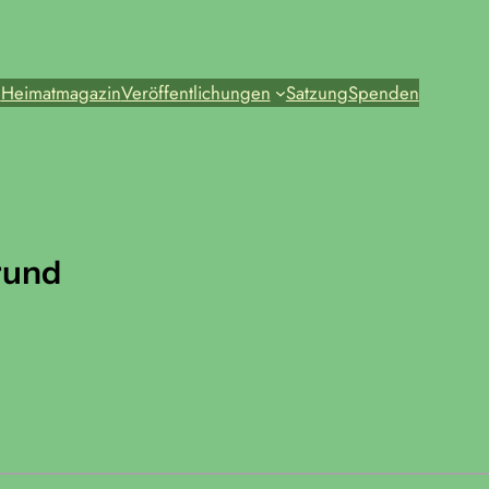
e
Heimatmagazin
Veröffentlichungen
Satzung
Spenden
rund