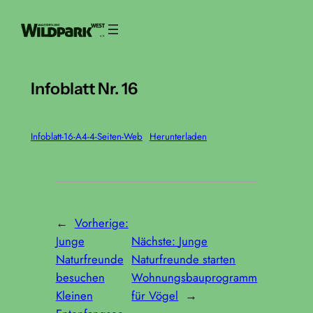
Zum
Inhalt
springen
Infoblatt Nr. 16
Infoblatt-16-A4-4-Seiten-Web
Herunterladen
←
Vorherige:
Junge
Nächste:
Junge
Naturfreunde
Naturfreunde starten
besuchen
Wohnungsbauprogramm
Kleinen
für Vögel
→