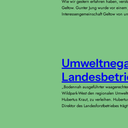
Wie wir gestern erfahren haben, vers
Geltow. Gunter Jung wurde vor einem J
Interessengemeinschaft Geltow von u
Umweltnegat
Landesbetri
„Bodennah ausgeführter waagerechter
Wildpark-West den regionalen Umweltn
Hubertus Kraut, zu verleihen. Hubertu
Direktor des Landesforstbetriebes träg