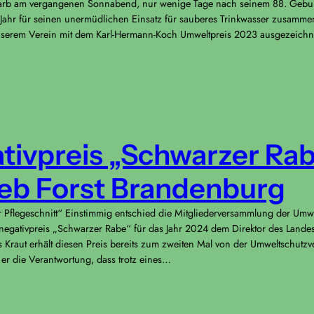
tarb am vergangenen Sonnabend, nur wenige Tage nach seinem 88. Geburt
ahr für seinen unermüdlichen Einsatz für sauberes Trinkwasser zusammen 
nserem Verein mit dem Karl-Hermann-Koch Umweltpreis 2023 ausgezeichne
ivpreis „Schwarzer Rab
eb Forst Brandenburg
 Pflegeschnitt“ Einstimmig entschied die Mitgliederversammlung der Umw
egativpreis „Schwarzer Rabe“ für das Jahr 2024 dem Direktor des Landes
s Kraut erhält diesen Preis bereits zum zweiten Mal von der Umweltschut
t er die Verantwortung, dass trotz eines…